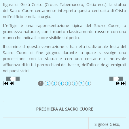
figura di Gesù Cristo (Croce, Tabernacolo, Ostia ecc.): la statua
del Sacro Cuore certamente interpreta questa centralità di Cristo
nell'edificio e nella liturgia.
L'effigie è una rappresentazione tipica del Sacro Cuore, a
grandezza naturale, con il manto classicamente rosso e con una
mano che indica il cuore visibile sul petto.
Il culmine di questa venerazione si ha nella tradizionale festa del
Sacro Cuore di fine giugno, durante la quale si svolge una
processione con la statua e con una costante e notevole
affluenza di tutti i parrocchiani del basso, dell’alto e degli emigrati
nei paesi vicini.
1
2
3
4
5
6
7
8
PREGHIERA AL SACRO CUORE
Signore Gesù,