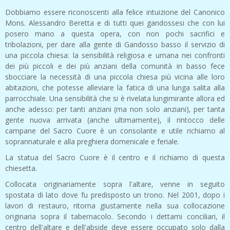
Dobbiamo essere riconoscenti alla felice intuizione del Canonico
Mons. Alessandro Beretta e di tutti quei gandossesi che con lui
posero mano a questa opera, con non pochi sacrifici e
tribolazioni, per dare alla gente di Gandosso basso il servizio di
una piccola chiesa: la sensibilità religiosa e umana nei confronti
dei più piccoli e dei più anziani della comunità in basso fece
sbocciare la necessità di una piccola chiesa più vicina alle loro
abitazioni, che potesse alleviare la fatica di una lunga salita alla
parrocchiale. Una sensibilità che si è rivelata lungimirante allora ed
anche adesso: per tanti anziani (ma non solo anziani), per tanta
gente nuova arrivata (anche ultimamente), il rintocco delle
campane del Sacro Cuore è un consolante e utile richiamo al
soprannaturale e alla preghiera domenicale e feriale.
La statua del Sacro Cuore è il centro e il richiamo di questa
chiesetta.
Collocata originariamente sopra l'altare, venne in seguito
spostata di lato dove fu predisposto un trono. Nel 2001, dopo i
lavori di restauro, ritorna giustamente nella sua collocazione
originaria sopra il tabernacolo. Secondo i dettami conciliari, il
centro dell'altare e dell'abside deve essere occupato solo dalla